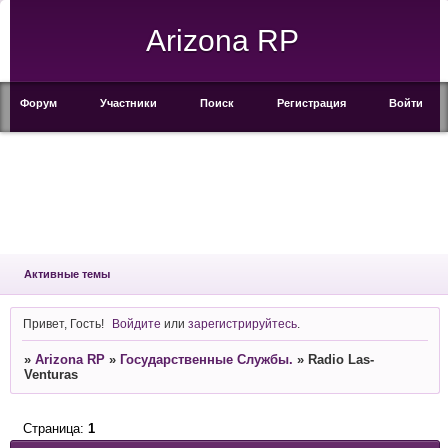
Arizona RP
Форум
Участники
Поиск
Регистрация
Войти
Активные темы
Привет, Гость!
Войдите
или
зарегистрируйтесь
.
»
Arizona RP
»
Государственные Службы.
»
Radio Las-
Venturas
Страница:
1